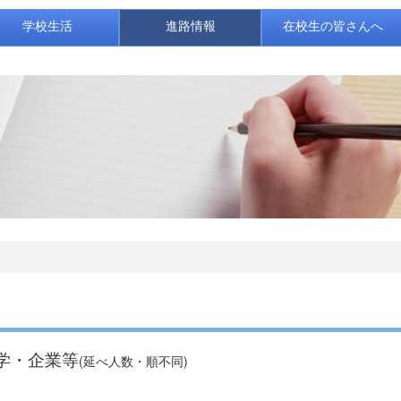
学校生活
進路情報
在校生の皆さんへ
学・企業等
(延べ人数・順不同)