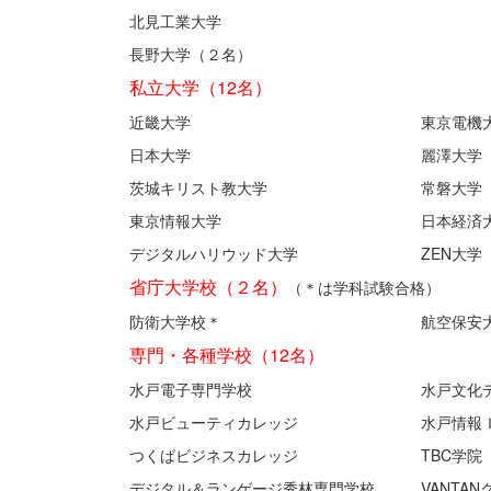
北見工業大学
長野大学（２名）
私立大学（12名）
近畿大学 東京電機大
日本大学 麗澤大学（２
茨城キリスト教大学 常磐大学（
東京情報大学 日本経済大
デジタルハリウッド大学 ZEN大学
省庁大学校（２名）
（＊は学科試験合格）
防衛大学校＊ 航空保安大
専門・各種学校（12名）
水戸電子専門学校 水戸文化デザイ
水戸ビューティカレッジ 水戸情報ＩＴク
つくばビジネスカレッジ TBC学院（
デジタル＆ランゲージ秀林専門学校 VANTAN